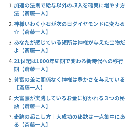
b
a
加速の法則で給与以外の収入を確実に増やす方
法【斎藤一人】
o
o
神様いわく小石が次の日ダイヤモンドに変わる
☆【斎藤一人】
k
あなたが感じている短所は神様が与えた宝物だ
よ【斎藤一人】
21世紀は1000年周期で変わる新時代への移行
期【斎藤一人】
貧富の差に関係なく神様は豊かさを与えている
【斎藤一人】
大富豪が実践しているお金に好かれる３つの秘
訣【斎藤一人】
奇跡の起こし方｜大成功の秘訣は一点集中にあ
る【斎藤一人】