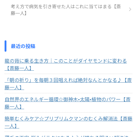
考え方で病気を引き寄せた人はこれに当てはまる【斎
藤一人】
最近の投稿
龍の背に乗る生き方｜このことがダイヤモンドに変わる
【斎藤一人】
「朝の祈り」を毎朝３回唱えれば絶対なんとかなる♪【斎
藤一人】
自然界のエネルギー循環☆御神木•太陽•植物のパワー【斎
藤一人】
簡単むくみケア☆プリプリムクマンのむくみ解消法【斎藤
一人】