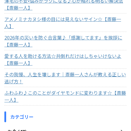
薄毛の不安•悩みがラクになる♪心が晴れる明るい解決法
【斎藤一人】
アメノミナカヌシ様の目には見えないサイン☆【斎藤一
人】
2026年の災いを防ぐ合言葉♪「感謝してます」を挨拶に
【斎藤一人】
愛する人を助ける方法☆共倒れだけはしちゃいけないよ
【斎藤一人】
その我慢、人生を壊します｜斎藤一人さんが教える正しい
逃げ方！
ふわふわ♪このことがダイヤモンドに変わります☆【斎藤
一人】
カテゴリー