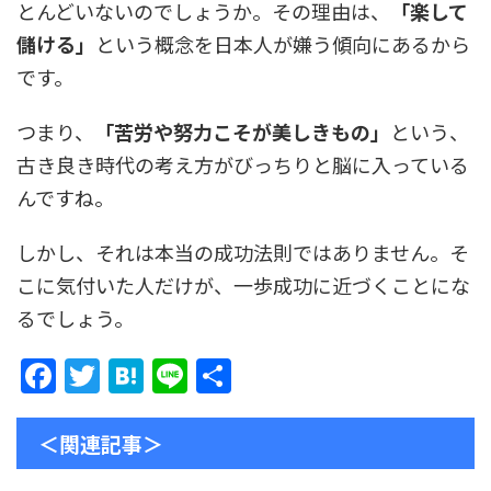
とんどいないのでしょうか。その理由は、
「楽して
儲ける」
という概念を日本人が嫌う傾向にあるから
です。
つまり、
「苦労や努力こそが美しきもの」
という、
古き良き時代の考え方がびっちりと脳に入っている
んですね。
しかし、それは本当の成功法則ではありません。そ
こに気付いた人だけが、一歩成功に近づくことにな
るでしょう。
F
T
H
Li
共
a
w
at
n
有
c
itt
e
e
＜関連記事＞
e
er
n