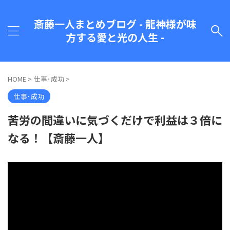
斎藤一人まとめブログ - 龍神様が味
方する愛と光の人生 -
HOME
>
仕事･成功
>
仕事･成功
苦労の間違いに気づくだけで利益は３倍に
なる！【斎藤一人】