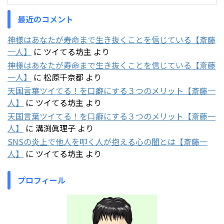
最近のコメント
神様はあなたが寿命まで生き抜くことを信じている【斎藤
一人】
に
ツイてる坊主
より
神様はあなたが寿命まで生き抜くことを信じている【斎藤
一人】
に
松原千奈都
より
天国言葉ツイてる！を口癖にする３つのメリット【斎藤一
人】
に
ツイてる坊主
より
天国言葉ツイてる！を口癖にする３つのメリット【斎藤一
人】
に
溝渕眞理子
より
SNSの炎上で他人を叩く人が抱える心の闇とは【斎藤一
人】
に
ツイてる坊主
より
プロフィール