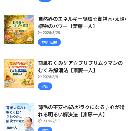
自然界のエネルギー循環☆御神木•太陽•
植物のパワー【斎藤一人】
2026/3/29
神様･因果
簡単むくみケア☆プリプリムクマンの
むくみ解消法【斎藤一人】
2026/3/9
健康
薄毛の不安•悩みがラクになる♪心が晴
れる明るい解決法【斎藤一人】
2026/2/17
健康