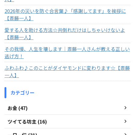
2026年の災いを防ぐ合言葉♪「感謝してます」を挨拶に
【斎藤一人】
愛する人を助ける方法☆共倒れだけはしちゃいけないよ
【斎藤一人】
その我慢、人生を壊します｜斎藤一人さんが教える正しい
逃げ方！
ふわふわ♪このことがダイヤモンドに変わります☆【斎藤
一人】
カテゴリー
お金 (47)
ツイてる坊主 (16)
一日一伝 (31)