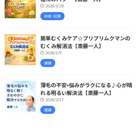
2026/3/29
神様･因果
簡単むくみケア☆プリプリムクマンの
むくみ解消法【斎藤一人】
2026/3/9
健康
薄毛の不安•悩みがラクになる♪心が晴
れる明るい解決法【斎藤一人】
2026/2/17
健康