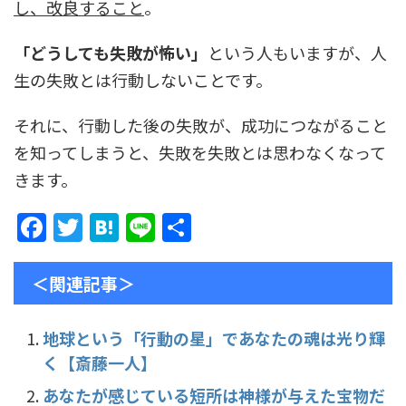
し、改良すること
。
「どうしても失敗が怖い」
という人もいますが、人
生の失敗とは行動しないことです。
それに、行動した後の失敗が、成功につながること
を知ってしまうと、失敗を失敗とは思わなくなって
きます。
F
T
H
Li
共
a
w
at
n
有
c
itt
e
e
＜関連記事＞
e
er
n
b
a
地球という「行動の星」であなたの魂は光り輝
く【斎藤一人】
o
o
あなたが感じている短所は神様が与えた宝物だ