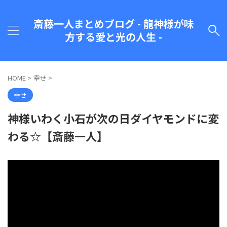
斎藤一人まとめブログ - 龍神様が味
方する愛と光の人生 -
HOME
>
幸せ
>
幸せ
神様いわく小石が次の日ダイヤモンドに変
わる☆【斎藤一人】