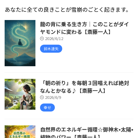
あなたに全ての良きことが雪崩のごとく起きます。
龍の背に乗る生き方｜このことがダイ
ヤモンドに変わる【斎藤一人】
2026/6/12
鈴木達矢
「朝の祈り」を毎朝３回唱えれば絶対
なんとかなる♪【斎藤一人】
2026/6/9
幸せ
自然界のエネルギー循環☆御神木•太陽•
植物のパワー【斎藤一人】