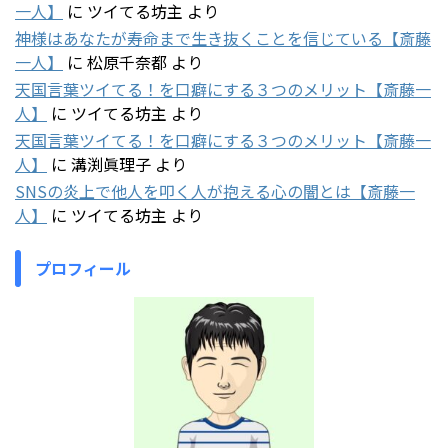
一人】
に
ツイてる坊主
より
神様はあなたが寿命まで生き抜くことを信じている【斎藤
一人】
に
松原千奈都
より
天国言葉ツイてる！を口癖にする３つのメリット【斎藤一
人】
に
ツイてる坊主
より
天国言葉ツイてる！を口癖にする３つのメリット【斎藤一
人】
に
溝渕眞理子
より
SNSの炎上で他人を叩く人が抱える心の闇とは【斎藤一
人】
に
ツイてる坊主
より
プロフィール