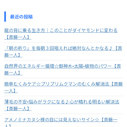
最近の投稿
龍の背に乗る生き方｜このことがダイヤモンドに変わる
【斎藤一人】
「朝の祈り」を毎朝３回唱えれば絶対なんとかなる♪【斎
藤一人】
自然界のエネルギー循環☆御神木•太陽•植物のパワー【斎
藤一人】
簡単むくみケア☆プリプリムクマンのむくみ解消法【斎藤
一人】
薄毛の不安•悩みがラクになる♪心が晴れる明るい解決法
【斎藤一人】
アメノミナカヌシ様の目には見えないサイン☆【斎藤一
人】