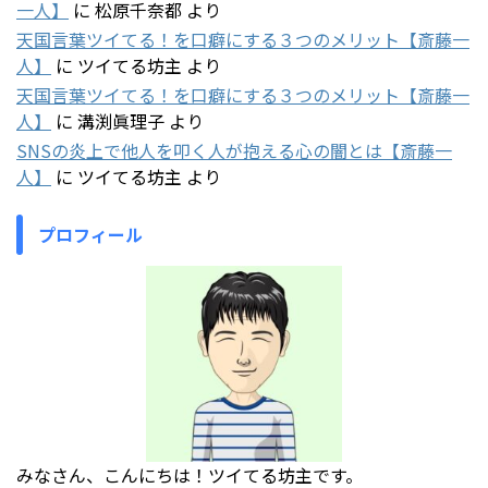
一人】
に
松原千奈都
より
天国言葉ツイてる！を口癖にする３つのメリット【斎藤一
人】
に
ツイてる坊主
より
天国言葉ツイてる！を口癖にする３つのメリット【斎藤一
人】
に
溝渕眞理子
より
SNSの炎上で他人を叩く人が抱える心の闇とは【斎藤一
人】
に
ツイてる坊主
より
プロフィール
みなさん、こんにちは！ツイてる坊主です。