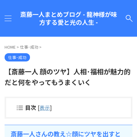
斎藤一人まとめブログ - 龍神様が味
方する愛と光の人生 -
HOME
>
仕事･成功
>
仕事･成功
【斎藤一人 顔のツヤ】人相･福相が魅力的
だと何をやってもうまくいく
目次
[
表示
]
斎藤一人さんの教え☆顔にツヤを出すと