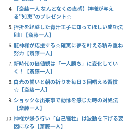
【斎藤一人 なんとなくの直感】神様が与え
る"知恵"のプレゼント☆
挫折を経験した青汁王子に知ってほしい成功法
則!!【斎藤一人】
龍神様が応援する☆確実に夢を叶える積み重ね
努力【斎藤一人】
新時代の価値観は「一人勝ち」に変化してい
く！【斎藤一人】
白光の誓いと朝の祈りを毎日３回唱える習慣
☆【斎藤一人】
ショックな出来事で動悸を感じた時の対処法
【斎藤一人】
神様が嫌う行い「自己犠牲」は波動を下げる要
因になる【斎藤一人】