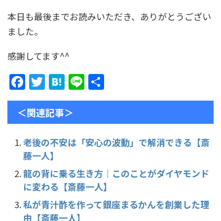
本日も最後までお読みいただき、ありがとうござい
ました。
感謝してます^^
F
T
H
Li
共
a
w
at
n
有
c
itt
e
e
＜関連記事＞
e
er
n
b
a
老後の不安は「安心の波動」で解消できる【斎
藤一人】
o
o
龍の背に乗る生き方｜このことがダイヤモンド
に変わる【斎藤一人】
k
私が青汁酢を作って銀座まるかんを創業した理
由【斎藤一人】