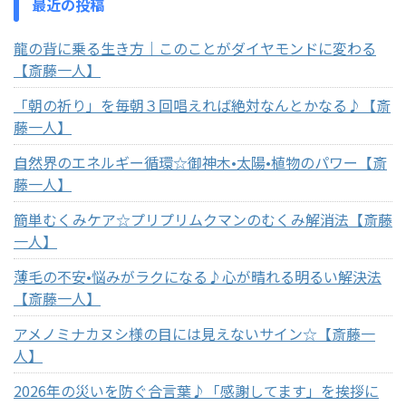
最近の投稿
龍の背に乗る生き方｜このことがダイヤモンドに変わる
【斎藤一人】
「朝の祈り」を毎朝３回唱えれば絶対なんとかなる♪【斎
藤一人】
自然界のエネルギー循環☆御神木•太陽•植物のパワー【斎
藤一人】
簡単むくみケア☆プリプリムクマンのむくみ解消法【斎藤
一人】
薄毛の不安•悩みがラクになる♪心が晴れる明るい解決法
【斎藤一人】
アメノミナカヌシ様の目には見えないサイン☆【斎藤一
人】
2026年の災いを防ぐ合言葉♪「感謝してます」を挨拶に