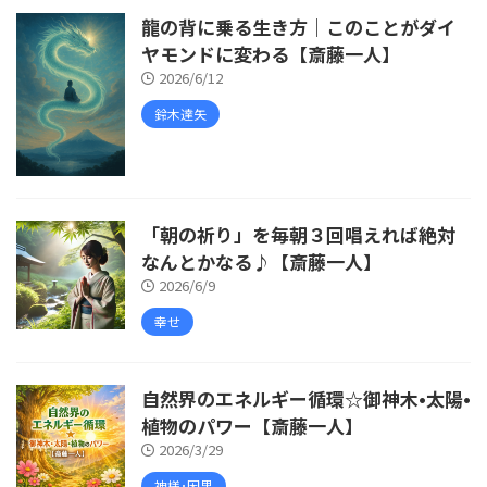
龍の背に乗る生き方｜このことがダイ
ヤモンドに変わる【斎藤一人】
2026/6/12
鈴木達矢
「朝の祈り」を毎朝３回唱えれば絶対
なんとかなる♪【斎藤一人】
2026/6/9
幸せ
自然界のエネルギー循環☆御神木•太陽•
植物のパワー【斎藤一人】
2026/3/29
神様･因果