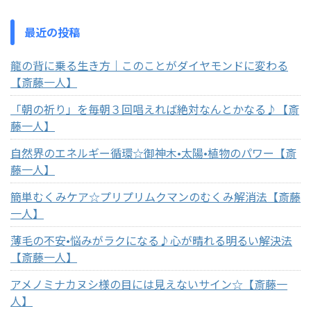
最近の投稿
龍の背に乗る生き方｜このことがダイヤモンドに変わる
【斎藤一人】
「朝の祈り」を毎朝３回唱えれば絶対なんとかなる♪【斎
藤一人】
自然界のエネルギー循環☆御神木•太陽•植物のパワー【斎
藤一人】
簡単むくみケア☆プリプリムクマンのむくみ解消法【斎藤
一人】
薄毛の不安•悩みがラクになる♪心が晴れる明るい解決法
【斎藤一人】
アメノミナカヌシ様の目には見えないサイン☆【斎藤一
人】