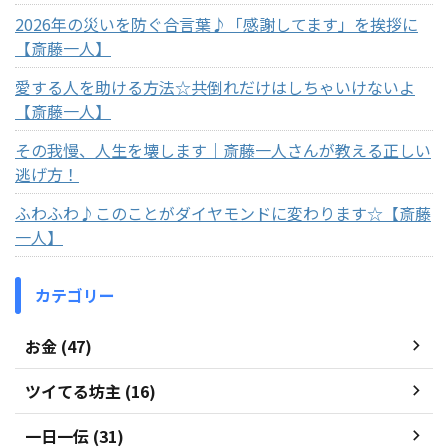
2026年の災いを防ぐ合言葉♪「感謝してます」を挨拶に
【斎藤一人】
愛する人を助ける方法☆共倒れだけはしちゃいけないよ
【斎藤一人】
その我慢、人生を壊します｜斎藤一人さんが教える正しい
逃げ方！
ふわふわ♪このことがダイヤモンドに変わります☆【斎藤
一人】
カテゴリー
お金 (47)
ツイてる坊主 (16)
一日一伝 (31)