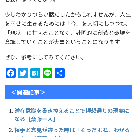
少しわかりづらい話だったかもしれませんが、人生
を幸せに生きるためには「今」を大切にしつつも、
「現状」に甘えることなく、計画的に創造と破壊を
意識していくことが大事ということになります。
ぜひ、参考にしてみてください。
F
T
H
Li
共
a
w
at
n
有
c
itt
e
e
＜関連記事＞
e
er
n
b
a
潜在意識を書き換えることで理想通りの現実に
なる【斎藤一人】
o
o
相手と意見が違った時は「そうだよね、わかる