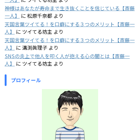
神様はあなたが寿命まで生き抜くことを信じている【斎藤
一人】
に
松原千奈都
より
天国言葉ツイてる！を口癖にする３つのメリット【斎藤一
人】
に
ツイてる坊主
より
天国言葉ツイてる！を口癖にする３つのメリット【斎藤一
人】
に
溝渕眞理子
より
SNSの炎上で他人を叩く人が抱える心の闇とは【斎藤一
人】
に
ツイてる坊主
より
プロフィール