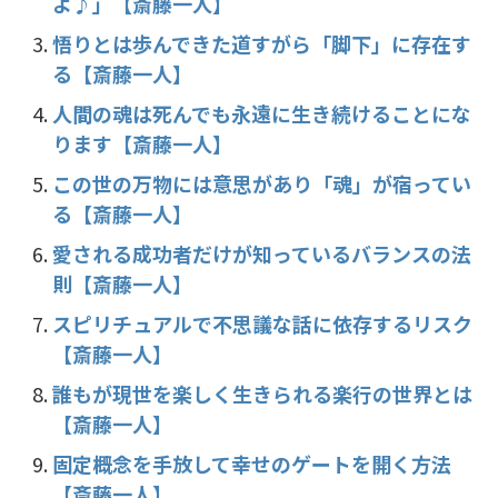
よ♪」【斎藤一人】
k
悟りとは歩んできた道すがら「脚下」に存在す
る【斎藤一人】
人間の魂は死んでも永遠に生き続けることにな
ります【斎藤一人】
この世の万物には意思があり「魂」が宿ってい
る【斎藤一人】
愛される成功者だけが知っているバランスの法
則【斎藤一人】
スピリチュアルで不思議な話に依存するリスク
【斎藤一人】
誰もが現世を楽しく生きられる楽行の世界とは
【斎藤一人】
固定概念を手放して幸せのゲートを開く方法
【斎藤一人】