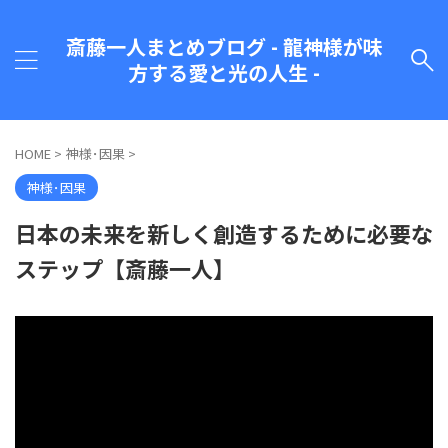
斎藤一人まとめブログ - 龍神様が味
方する愛と光の人生 -
HOME
>
神様･因果
>
神様･因果
日本の未来を新しく創造するために必要な
ステップ【斎藤一人】