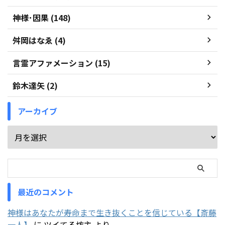
神様･因果 (148)
舛岡はなゑ (4)
言霊アファメーション (15)
鈴木達矢 (2)
アーカイブ
最近のコメント
神様はあなたが寿命まで生き抜くことを信じている【斎藤
一人】
に
ツイてる坊主
より