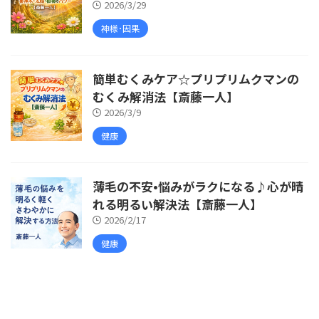
2026/3/29
神様･因果
簡単むくみケア☆プリプリムクマンの
むくみ解消法【斎藤一人】
2026/3/9
健康
薄毛の不安•悩みがラクになる♪心が晴
れる明るい解決法【斎藤一人】
2026/2/17
健康