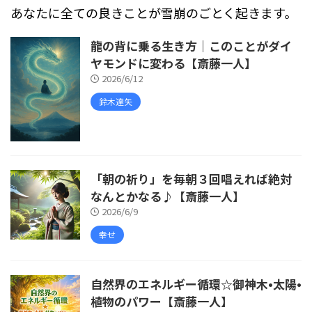
あなたに全ての良きことが雪崩のごとく起きます。
龍の背に乗る生き方｜このことがダイ
ヤモンドに変わる【斎藤一人】
2026/6/12
鈴木達矢
「朝の祈り」を毎朝３回唱えれば絶対
なんとかなる♪【斎藤一人】
2026/6/9
幸せ
自然界のエネルギー循環☆御神木•太陽•
植物のパワー【斎藤一人】