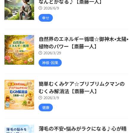
なんとかなる♪【斎藤一人】
2026/6/9
幸せ
自然界のエネルギー循環☆御神木•太陽•
植物のパワー【斎藤一人】
2026/3/29
神様･因果
簡単むくみケア☆プリプリムクマンの
むくみ解消法【斎藤一人】
2026/3/9
健康
薄毛の不安•悩みがラクになる♪心が晴