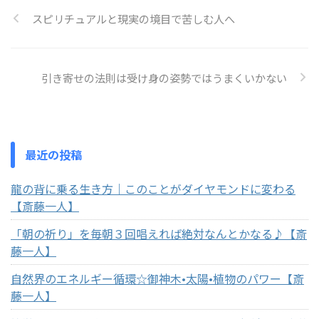
スピリチュアルと現実の境目で苦しむ人へ
引き寄せの法則は受け身の姿勢ではうまくいかない
最近の投稿
龍の背に乗る生き方｜このことがダイヤモンドに変わる
【斎藤一人】
「朝の祈り」を毎朝３回唱えれば絶対なんとかなる♪【斎
藤一人】
自然界のエネルギー循環☆御神木•太陽•植物のパワー【斎
藤一人】