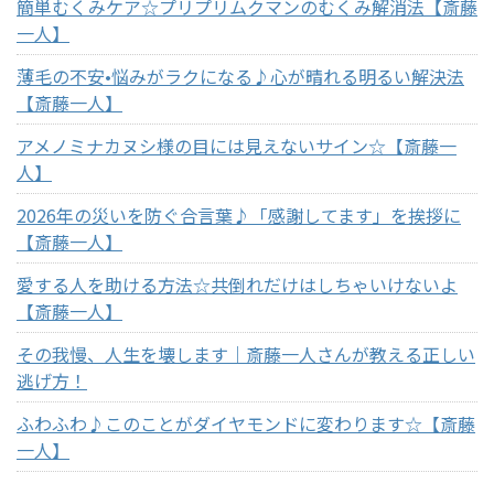
簡単むくみケア☆プリプリムクマンのむくみ解消法【斎藤
一人】
薄毛の不安•悩みがラクになる♪心が晴れる明るい解決法
【斎藤一人】
アメノミナカヌシ様の目には見えないサイン☆【斎藤一
人】
2026年の災いを防ぐ合言葉♪「感謝してます」を挨拶に
【斎藤一人】
愛する人を助ける方法☆共倒れだけはしちゃいけないよ
【斎藤一人】
その我慢、人生を壊します｜斎藤一人さんが教える正しい
逃げ方！
ふわふわ♪このことがダイヤモンドに変わります☆【斎藤
一人】