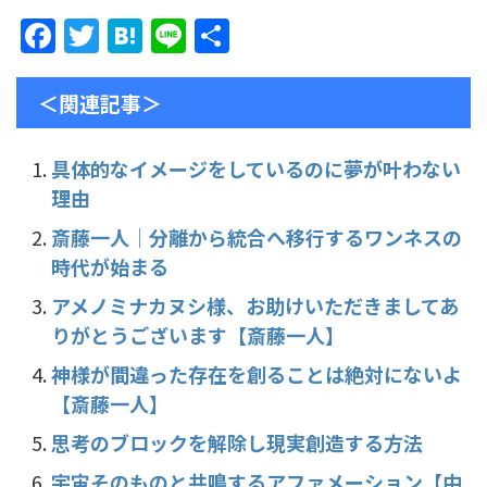
F
T
H
Li
共
a
w
at
n
有
c
itt
e
e
＜関連記事＞
e
er
n
b
a
具体的なイメージをしているのに夢が叶わない
理由
o
o
斎藤一人｜分離から統合へ移行するワンネスの
時代が始まる
k
アメノミナカヌシ様、お助けいただきましてあ
りがとうございます【斎藤一人】
神様が間違った存在を創ることは絶対にないよ
【斎藤一人】
思考のブロックを解除し現実創造する方法
宇宙そのものと共鳴するアファメーション【中