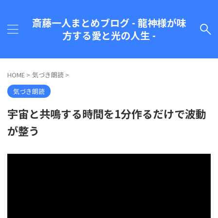
斎藤一人まとめブログ - 龍神様が味
方する愛と光の人生 -
HOME
>
気づき朗読
>
気づき朗読
宇宙と共鳴する時間を1分作るだけで波動
が整う