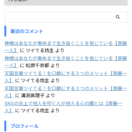
最近のコメント
神様はあなたが寿命まで生き抜くことを信じている【斎藤
一人】
に
ツイてる坊主
より
神様はあなたが寿命まで生き抜くことを信じている【斎藤
一人】
に
松原千奈都
より
天国言葉ツイてる！を口癖にする３つのメリット【斎藤一
人】
に
ツイてる坊主
より
天国言葉ツイてる！を口癖にする３つのメリット【斎藤一
人】
に
溝渕眞理子
より
SNSの炎上で他人を叩く人が抱える心の闇とは【斎藤一
人】
に
ツイてる坊主
より
プロフィール