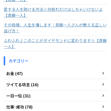
愛する人を助ける方法☆共倒れだけはしちゃいけないよ
【斎藤一人】
その我慢、人生を壊します｜斎藤一人さんが教える正しい
逃げ方！
ふわふわ♪このことがダイヤモンドに変わります☆【斎藤
一人】
カテゴリー
お金 (47)
ツイてる坊主 (16)
一日一伝 (31)
仕事･成功 (78)