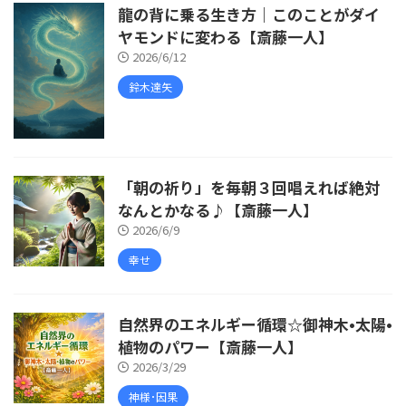
龍の背に乗る生き方｜このことがダイ
ヤモンドに変わる【斎藤一人】
2026/6/12
鈴木達矢
「朝の祈り」を毎朝３回唱えれば絶対
なんとかなる♪【斎藤一人】
2026/6/9
幸せ
自然界のエネルギー循環☆御神木•太陽•
植物のパワー【斎藤一人】
2026/3/29
神様･因果