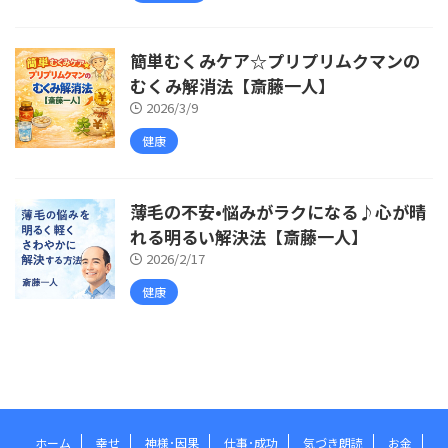
簡単むくみケア☆プリプリムクマンの
むくみ解消法【斎藤一人】
2026/3/9
健康
薄毛の不安•悩みがラクになる♪心が晴
れる明るい解決法【斎藤一人】
2026/2/17
健康
ホーム
幸せ
神様･因果
仕事･成功
気づき朗読
お金