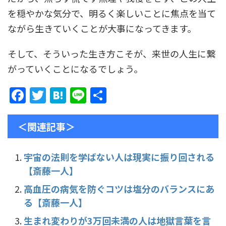
を穏やかな気分で、明るく楽しいことに焦点を当て
ながら生きていくことが大事になってきます。
そして、そういった生き方こそが、来世の人生に繋
がっていくことになるでしょう。
F
T
H
Li
共
a
w
at
n
有
c
itt
e
e
＜関連記事＞
e
er
n
b
a
宇宙の法則を学ばない人は現実に振り回される
【斎藤一人】
o
o
高血圧の病気を防ぐコツは塩分のバランスにあ
る【斎藤一人】
k
生まれ変わりが3万回未満の人は地獄言葉を言