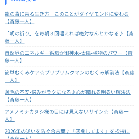
龍の背に乗る生き方｜このことがダイヤモンドに変わる
【斎藤一人】
「朝の祈り」を毎朝３回唱えれば絶対なんとかなる♪【斎
藤一人】
自然界のエネルギー循環☆御神木•太陽•植物のパワー【斎
藤一人】
簡単むくみケア☆プリプリムクマンのむくみ解消法【斎藤
一人】
薄毛の不安•悩みがラクになる♪心が晴れる明るい解決法
【斎藤一人】
アメノミナカヌシ様の目には見えないサイン☆【斎藤一
人】
2026年の災いを防ぐ合言葉♪「感謝してます」を挨拶に
【斎藤一人】