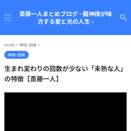
斎藤一人まとめブログ - 龍神様が味
方する愛と光の人生 -
HOME
>
神様･因果
>
神様･因果
生まれ変わりの回数が少ない「未熟な人」
の特徴【斎藤一人】