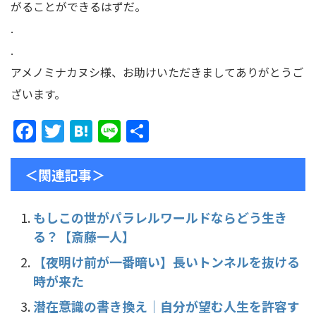
がることができるはずだ。
.
.
アメノミナカヌシ様、お助けいただきましてありがとうご
ざいます。
F
T
H
Li
共
a
w
at
n
有
c
itt
e
e
＜関連記事＞
e
er
n
b
a
もしこの世がパラレルワールドならどう生き
る？【斎藤一人】
o
o
【夜明け前が一番暗い】長いトンネルを抜ける
時が来た
k
潜在意識の書き換え｜自分が望む人生を許容す