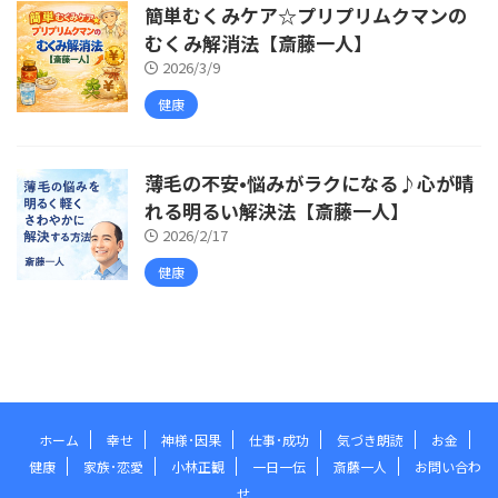
簡単むくみケア☆プリプリムクマンの
むくみ解消法【斎藤一人】
2026/3/9
健康
薄毛の不安•悩みがラクになる♪心が晴
れる明るい解決法【斎藤一人】
2026/2/17
健康
ホーム
幸せ
神様･因果
仕事･成功
気づき朗読
お金
健康
家族･恋愛
小林正観
一日一伝
斎藤一人
お問い合わ
せ