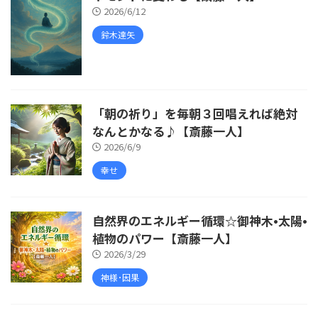
2026/6/12
鈴木達矢
「朝の祈り」を毎朝３回唱えれば絶対
なんとかなる♪【斎藤一人】
2026/6/9
幸せ
自然界のエネルギー循環☆御神木•太陽•
植物のパワー【斎藤一人】
2026/3/29
神様･因果