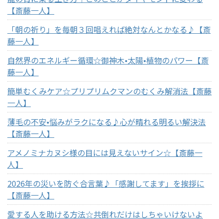
【斎藤一人】
「朝の祈り」を毎朝３回唱えれば絶対なんとかなる♪【斎
藤一人】
自然界のエネルギー循環☆御神木•太陽•植物のパワー【斎
藤一人】
簡単むくみケア☆プリプリムクマンのむくみ解消法【斎藤
一人】
薄毛の不安•悩みがラクになる♪心が晴れる明るい解決法
【斎藤一人】
アメノミナカヌシ様の目には見えないサイン☆【斎藤一
人】
2026年の災いを防ぐ合言葉♪「感謝してます」を挨拶に
【斎藤一人】
愛する人を助ける方法☆共倒れだけはしちゃいけないよ