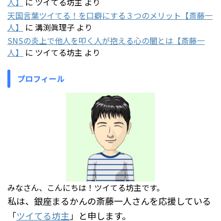
人】
に
ツイてる坊主
より
天国言葉ツイてる！を口癖にする３つのメリット【斎藤一
人】
に
溝渕眞理子
より
SNSの炎上で他人を叩く人が抱える心の闇とは【斎藤一
人】
に
ツイてる坊主
より
プロフィール
みなさん、こんにちは！ツイてる坊主です。
私は、銀座まるかんの斎藤一人さんを応援している
「
ツイてる坊主
」と申します。