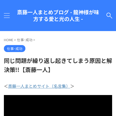
斎藤一人まとめブログ - 龍神様が味
方する愛と光の人生 -
HOME
>
仕事･成功
>
仕事･成功
同じ問題が繰り返し起きてしまう原因と解
決策!!【斎藤一人】
＜
斎藤一人まとめサイト（名言集）
＞