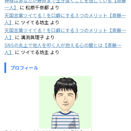
神様はあなたが寿命まで生き抜くことを信じている【斎藤
一人】
に
松原千奈都
より
天国言葉ツイてる！を口癖にする３つのメリット【斎藤一
人】
に
ツイてる坊主
より
天国言葉ツイてる！を口癖にする３つのメリット【斎藤一
人】
に
溝渕眞理子
より
SNSの炎上で他人を叩く人が抱える心の闇とは【斎藤一
人】
に
ツイてる坊主
より
プロフィール