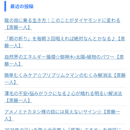
最近の投稿
龍の背に乗る生き方｜このことがダイヤモンドに変わる
【斎藤一人】
「朝の祈り」を毎朝３回唱えれば絶対なんとかなる♪【斎
藤一人】
自然界のエネルギー循環☆御神木•太陽•植物のパワー【斎
藤一人】
簡単むくみケア☆プリプリムクマンのむくみ解消法【斎藤
一人】
薄毛の不安•悩みがラクになる♪心が晴れる明るい解決法
【斎藤一人】
アメノミナカヌシ様の目には見えないサイン☆【斎藤一
人】
2026年の災いを防ぐ合言葉♪「感謝してます」を挨拶に