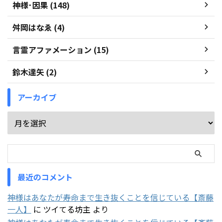
神様･因果 (148)
舛岡はなゑ (4)
言霊アファメーション (15)
鈴木達矢 (2)
アーカイブ
最近のコメント
神様はあなたが寿命まで生き抜くことを信じている【斎藤
一人】
に
ツイてる坊主
より