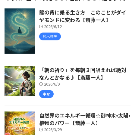
龍の背に乗る生き方｜このことがダイ
ヤモンドに変わる【斎藤一人】
2026/6/12
鈴木達矢
「朝の祈り」を毎朝３回唱えれば絶対
なんとかなる♪【斎藤一人】
2026/6/9
幸せ
自然界のエネルギー循環☆御神木•太陽•
植物のパワー【斎藤一人】
2026/3/29