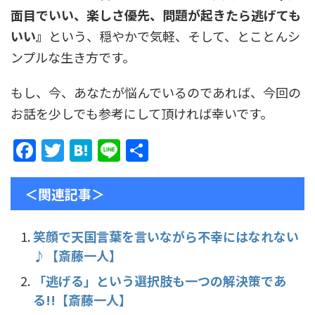
面目でいい、楽しさ優先、問題が起きたら逃げても
いい』
という、穏やかで気軽、そして、とことんシ
ンプルな生き方です。
もし、今、あなたが悩んでいるのであれば、今回の
お話を少しでも参考にして頂ければ幸いです。
F
T
H
Li
共
a
w
at
n
有
c
itt
e
e
＜関連記事＞
e
er
n
b
a
笑顔で天国言葉を言いながら不幸にはなれない
♪【斎藤一人】
o
o
「逃げる」という選択肢も一つの解決策であ
る!!【斎藤一人】
k