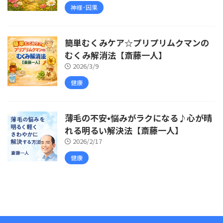
神様･因果
簡単むくみケア☆プリプリムクマンの
むくみ解消法【斎藤一人】
2026/3/9
健康
薄毛の不安•悩みがラクになる♪心が晴
れる明るい解決法【斎藤一人】
2026/2/17
健康