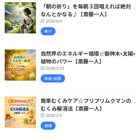
「朝の祈り」を毎朝３回唱えれば絶対
なんとかなる♪【斎藤一人】
2026/6/9
幸せ
自然界のエネルギー循環☆御神木•太陽•
植物のパワー【斎藤一人】
2026/3/29
神様･因果
簡単むくみケア☆プリプリムクマンの
むくみ解消法【斎藤一人】
2026/3/9
健康