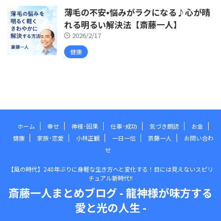
薄毛の不安•悩みがラクになる♪心が晴
れる明るい解決法【斎藤一人】
2026/2/17
健康
ホーム
幸せ
神様･因果
仕事･成功
気づき朗読
お金
健康
家族･恋愛
小林正観
一日一伝
斎藤一人
お問い合わ
せ
【風の時代】240年ぶりに身軽な生き方へと変化する！目には見えないスピリ
チュアル新時代!!
斎藤一人まとめブログ - 龍神様が味方する
愛と光の人生 -