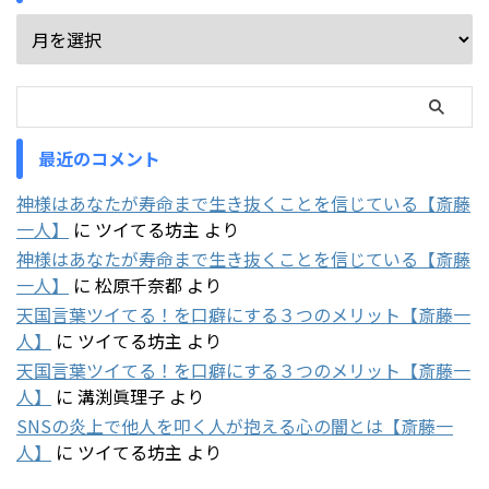
最近のコメント
神様はあなたが寿命まで生き抜くことを信じている【斎藤
一人】
に
ツイてる坊主
より
神様はあなたが寿命まで生き抜くことを信じている【斎藤
一人】
に
松原千奈都
より
天国言葉ツイてる！を口癖にする３つのメリット【斎藤一
人】
に
ツイてる坊主
より
天国言葉ツイてる！を口癖にする３つのメリット【斎藤一
人】
に
溝渕眞理子
より
SNSの炎上で他人を叩く人が抱える心の闇とは【斎藤一
人】
に
ツイてる坊主
より