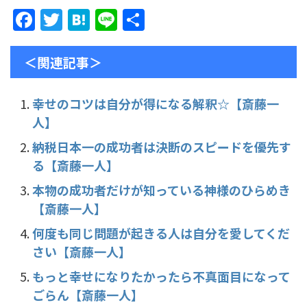
F
T
H
Li
共
a
w
at
n
有
c
itt
e
e
＜関連記事＞
e
er
n
b
a
幸せのコツは自分が得になる解釈☆【斎藤一
人】
o
o
納税日本一の成功者は決断のスピードを優先す
る【斎藤一人】
k
本物の成功者だけが知っている神様のひらめき
【斎藤一人】
何度も同じ問題が起きる人は自分を愛してくだ
さい【斎藤一人】
もっと幸せになりたかったら不真面目になって
ごらん【斎藤一人】