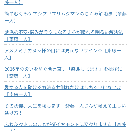
藤一人】
簡単むくみケア☆プリプリムクマンのむくみ解消法【斎藤
一人】
薄毛の不安•悩みがラクになる♪心が晴れる明るい解決法
【斎藤一人】
アメノミナカヌシ様の目には見えないサイン☆【斎藤一
人】
2026年の災いを防ぐ合言葉♪「感謝してます」を挨拶に
【斎藤一人】
愛する人を助ける方法☆共倒れだけはしちゃいけないよ
【斎藤一人】
その我慢、人生を壊します｜斎藤一人さんが教える正しい
逃げ方！
ふわふわ♪このことがダイヤモンドに変わります☆【斎藤
一人】