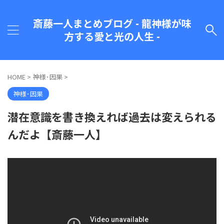
斎藤一人まとめブログ - 龍神様が味
方する愛と光の人生 -
HOME
>
神様･因果
>
神様･因果
潜在意識を書き換えれば過去は変えられる
んだよ【斎藤一人】