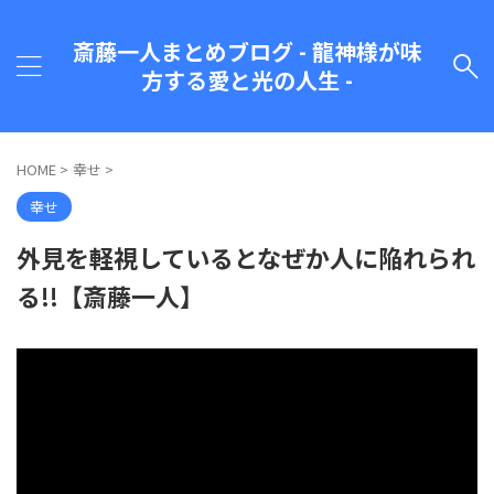
斎藤一人まとめブログ - 龍神様が味
方する愛と光の人生 -
HOME
>
幸せ
>
幸せ
外見を軽視しているとなぜか人に陥れられ
る!!【斎藤一人】