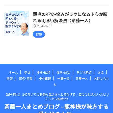
薄毛の不安•悩みがラクになる♪心が晴
れる明るい解決法【斎藤一人】
2026/2/17
健康
ホーム
幸せ
神様･因果
仕事･成功
気づき朗読
お金
健康
家族･恋愛
小林正観
一日一伝
斎藤一人
お問い合わ
せ
【風の時代】240年ぶりに身軽な生き方へと変化する！目には見えないスピリ
チュアル新時代!!
斎藤一人まとめブログ - 龍神様が味方する