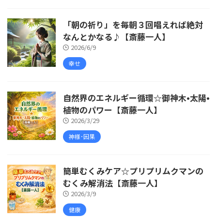
「朝の祈り」を毎朝３回唱えれば絶対
なんとかなる♪【斎藤一人】
2026/6/9
幸せ
自然界のエネルギー循環☆御神木•太陽•
植物のパワー【斎藤一人】
2026/3/29
神様･因果
簡単むくみケア☆プリプリムクマンの
むくみ解消法【斎藤一人】
2026/3/9
健康