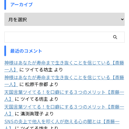
アーカイブ
最近のコメント
神様はあなたが寿命まで生き抜くことを信じている【斎藤
一人】
に
ツイてる坊主
より
神様はあなたが寿命まで生き抜くことを信じている【斎藤
一人】
に
松原千奈都
より
天国言葉ツイてる！を口癖にする３つのメリット【斎藤一
人】
に
ツイてる坊主
より
天国言葉ツイてる！を口癖にする３つのメリット【斎藤一
人】
に
溝渕眞理子
より
SNSの炎上で他人を叩く人が抱える心の闇とは【斎藤一
人】
に
ツイてる坊主
より