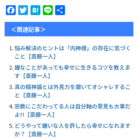
F
T
H
Li
共
a
w
at
n
有
c
itt
e
e
＜関連記事＞
e
er
n
b
a
悩み解決のヒントは「内神様」の存在に気づく
こと【斎藤一人】
o
o
嫌なことがあっても幸せに生きるコツを教えま
す【斎藤一人】
k
真の精神論とは外見力を磨いてオシャレするこ
と【斎藤一人】
宗教にこだわってる人は自分軸の意見も大事だ
よ!!【斎藤一人】
どうやって嫌いな人を許したら幸せになれます
か？【斎藤一人】