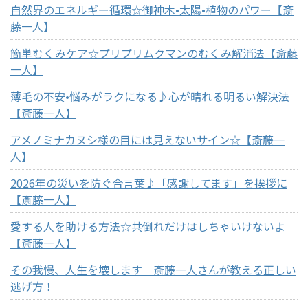
自然界のエネルギー循環☆御神木•太陽•植物のパワー【斎
藤一人】
簡単むくみケア☆プリプリムクマンのむくみ解消法【斎藤
一人】
薄毛の不安•悩みがラクになる♪心が晴れる明るい解決法
【斎藤一人】
アメノミナカヌシ様の目には見えないサイン☆【斎藤一
人】
2026年の災いを防ぐ合言葉♪「感謝してます」を挨拶に
【斎藤一人】
愛する人を助ける方法☆共倒れだけはしちゃいけないよ
【斎藤一人】
その我慢、人生を壊します｜斎藤一人さんが教える正しい
逃げ方！