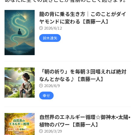
龍の背に乗る生き方｜このことがダイ
ヤモンドに変わる【斎藤一人】
2026/6/12
鈴木達矢
「朝の祈り」を毎朝３回唱えれば絶対
なんとかなる♪【斎藤一人】
2026/6/9
幸せ
自然界のエネルギー循環☆御神木•太陽•
植物のパワー【斎藤一人】
2026/3/29