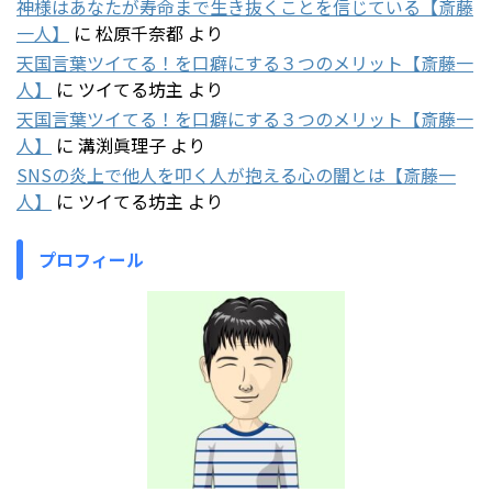
神様はあなたが寿命まで生き抜くことを信じている【斎藤
一人】
に
松原千奈都
より
天国言葉ツイてる！を口癖にする３つのメリット【斎藤一
人】
に
ツイてる坊主
より
天国言葉ツイてる！を口癖にする３つのメリット【斎藤一
人】
に
溝渕眞理子
より
SNSの炎上で他人を叩く人が抱える心の闇とは【斎藤一
人】
に
ツイてる坊主
より
プロフィール