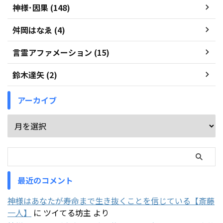
神様･因果 (148)
舛岡はなゑ (4)
言霊アファメーション (15)
鈴木達矢 (2)
アーカイブ
最近のコメント
神様はあなたが寿命まで生き抜くことを信じている【斎藤
一人】
に
ツイてる坊主
より