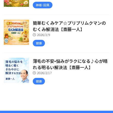
神様･因果
簡単むくみケア☆プリプリムクマンの
むくみ解消法【斎藤一人】
2026/3/9
健康
薄毛の不安•悩みがラクになる♪心が晴
れる明るい解決法【斎藤一人】
2026/2/17
健康