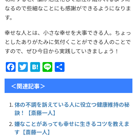
なるので些細なことにも感謝ができるようになりま
す。
幸せな人とは、小さな幸せを大事できる人。ちょっ
としたありがたみに気付くことができる人のことで
すので、ぜひ今日から実践していきましょう！
F
T
H
Li
共
a
w
at
n
有
c
itt
e
e
＜関連記事＞
e
er
n
b
a
体の不調を訴えている人に役立つ健康維持の秘
訣！【斎藤一人】
o
o
嫌なことがあっても幸せに生きるコツを教えま
す【斎藤一人】
k