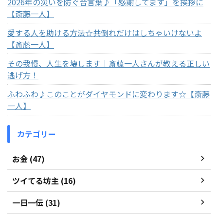
2026年の災いを防ぐ合言葉♪「感謝してます」を挨拶に
【斎藤一人】
愛する人を助ける方法☆共倒れだけはしちゃいけないよ
【斎藤一人】
その我慢、人生を壊します｜斎藤一人さんが教える正しい
逃げ方！
ふわふわ♪このことがダイヤモンドに変わります☆【斎藤
一人】
カテゴリー
お金 (47)
ツイてる坊主 (16)
一日一伝 (31)