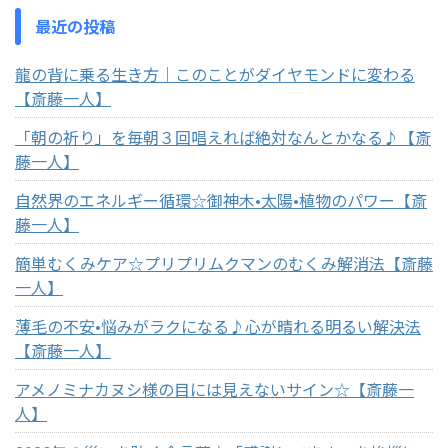
最近の投稿
龍の背に乗る生き方｜このことがダイヤモンドに変わる
【斎藤一人】
「朝の祈り」を毎朝３回唱えれば絶対なんとかなる♪【斎
藤一人】
自然界のエネルギー循環☆御神木•太陽•植物のパワー【斎
藤一人】
簡単むくみケア☆プリプリムクマンのむくみ解消法【斎藤
一人】
薄毛の不安•悩みがラクになる♪心が晴れる明るい解決法
【斎藤一人】
アメノミナカヌシ様の目には見えないサイン☆【斎藤一
人】