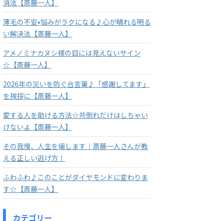
消法【斎藤一人】
薄毛の不安•悩みがラクになる♪心が晴れる明る
い解決法【斎藤一人】
アメノミナカヌシ様の目には見えないサイン
☆【斎藤一人】
2026年の災いを防ぐ合言葉♪「感謝してます」
を挨拶に【斎藤一人】
愛する人を助ける方法☆共倒れだけはしちゃい
けないよ【斎藤一人】
その我慢、人生を壊します｜斎藤一人さんが教
える正しい逃げ方！
ふわふわ♪このことがダイヤモンドに変わりま
す☆【斎藤一人】
カテゴリー