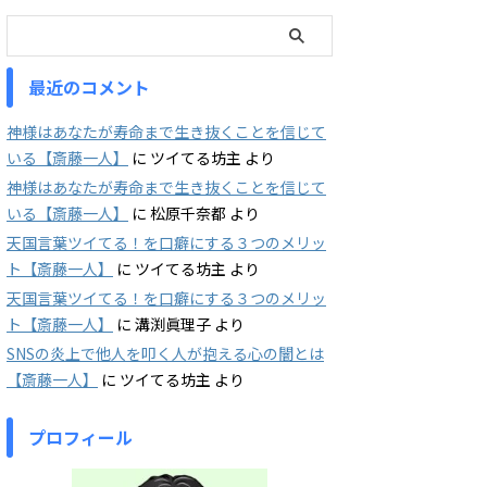
最近のコメント
神様はあなたが寿命まで生き抜くことを信じて
いる【斎藤一人】
に
ツイてる坊主
より
神様はあなたが寿命まで生き抜くことを信じて
いる【斎藤一人】
に
松原千奈都
より
天国言葉ツイてる！を口癖にする３つのメリッ
ト【斎藤一人】
に
ツイてる坊主
より
天国言葉ツイてる！を口癖にする３つのメリッ
ト【斎藤一人】
に
溝渕眞理子
より
SNSの炎上で他人を叩く人が抱える心の闇とは
【斎藤一人】
に
ツイてる坊主
より
プロフィール