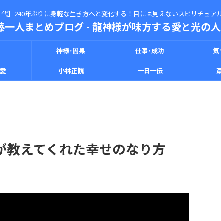
代】240年ぶりに身軽な生き方へと変化する！目には見えないスピリチュアル
藤一人まとめブログ - 龍神様が味方する愛と光の人生
神様･因果
仕事･成功
気
恋愛
小林正観
一日一伝
が教えてくれた幸せのなり方