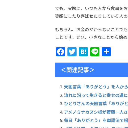
でも、実際に、いつも人から食事をお
笑顔にしたり喜ばせたりしている人の
もちろん、お金のかからないことでも
ことです。ぜひ、小さなことから始め
F
T
H
Li
共
a
w
at
n
有
c
itt
e
e
＜関連記事＞
e
er
n
b
a
天国言葉「ありがとう」を人か
o
流れに沿って生きると幸せの道
o
ひとりさんの天国言葉「ありがとう
アメノミナカヌシ様が斎藤一人
k
毎日「ありがとう」を単語法で