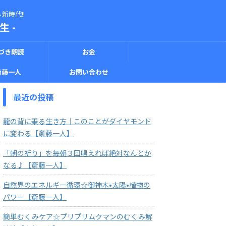
新時代!!
 -
づき朗読
お金
斎藤一人
お問い合わせ
最近の投稿
龍の背に乗る生き方｜このことがダイヤモンド
に変わる【斎藤一人】
「朝の祈り」を毎朝３回唱えれば絶対なんとか
なる♪【斎藤一人】
自然界のエネルギー循環☆御神木•太陽•植物の
パワー【斎藤一人】
簡単むくみケア☆プリプリムクマンのむくみ解