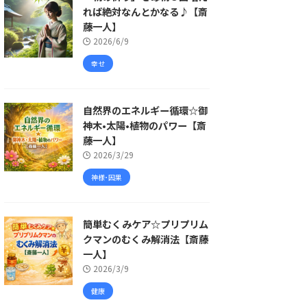
れば絶対なんとかなる♪【斎
藤一人】
2026/6/9
幸せ
自然界のエネルギー循環☆御
神木•太陽•植物のパワー【斎
藤一人】
2026/3/29
神様･因果
簡単むくみケア☆プリプリム
クマンのむくみ解消法【斎藤
一人】
2026/3/9
健康