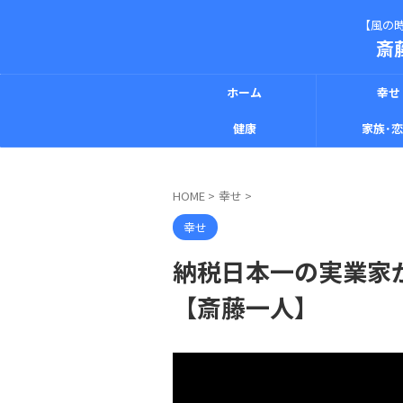
【風の時
斎
ホーム
幸せ
健康
家族･
HOME
>
幸せ
>
幸せ
納税日本一の実業家
【斎藤一人】