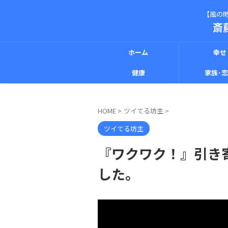
【風の時
斎
ホーム
幸せ
健康
家族･
HOME
>
ツイてる坊主
>
ツイてる坊主
『ワクワク！』引き
した。