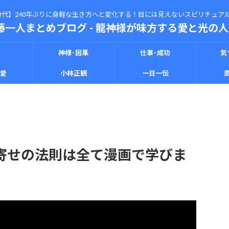
代】240年ぶりに身軽な生き方へと変化する！目には見えないスピリチュアル
藤一人まとめブログ - 龍神様が味方する愛と光の人生
神様･因果
仕事･成功
気
恋愛
小林正観
一日一伝
寄せの法則は全て漫画で学びま