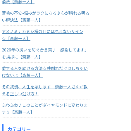
消法【斎藤一人】
薄毛の不安•悩みがラクになる♪心が晴れる明る
い解決法【斎藤一人】
アメノミナカヌシ様の目には見えないサイン
☆【斎藤一人】
2026年の災いを防ぐ合言葉♪「感謝してます」
を挨拶に【斎藤一人】
愛する人を助ける方法☆共倒れだけはしちゃい
けないよ【斎藤一人】
その我慢、人生を壊します｜斎藤一人さんが教
える正しい逃げ方！
ふわふわ♪このことがダイヤモンドに変わりま
す☆【斎藤一人】
カテゴリー