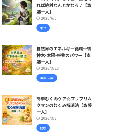
れば絶対なんとかなる♪【斎
藤一人】
2026/6/9
幸せ
自然界のエネルギー循環☆御
神木•太陽•植物のパワー【斎
藤一人】
2026/3/29
神様･因果
簡単むくみケア☆プリプリム
クマンのむくみ解消法【斎藤
一人】
2026/3/9
健康