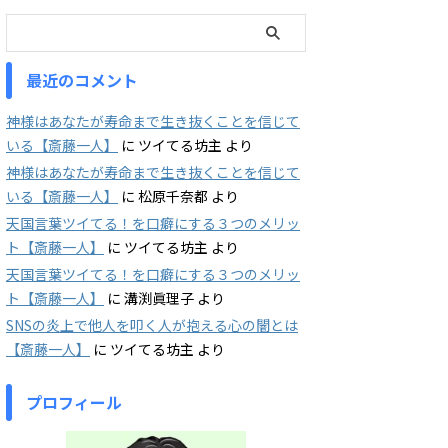
最近のコメント
神様はあなたが寿命まで生き抜くことを信じて
いる【斎藤一人】
に
ツイてる坊主
より
神様はあなたが寿命まで生き抜くことを信じて
いる【斎藤一人】
に
松原千奈都
より
天国言葉ツイてる！を口癖にする３つのメリッ
ト【斎藤一人】
に
ツイてる坊主
より
天国言葉ツイてる！を口癖にする３つのメリッ
ト【斎藤一人】
に
溝渕眞理子
より
SNSの炎上で他人を叩く人が抱える心の闇とは
【斎藤一人】
に
ツイてる坊主
より
プロフィール