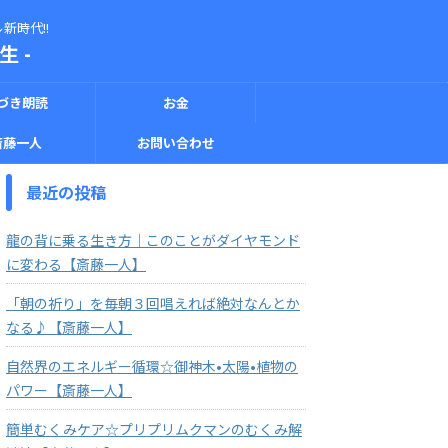
新時代!!
 -
づき朗読
お金
斎藤一人
お問い合わせ
最近の投稿
龍の背に乗る生き方｜このことがダイヤモンド
に変わる【斎藤一人】
「朝の祈り」を毎朝３回唱えれば絶対なんとか
なる♪【斎藤一人】
自然界のエネルギー循環☆御神木•太陽•植物の
パワー【斎藤一人】
簡単むくみケア☆プリプリムクマンのむくみ解