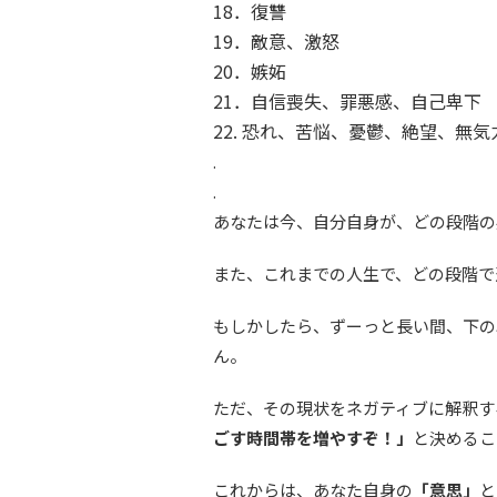
18．復讐
19．敵意、激怒
20．嫉妬
21．自信喪失、罪悪感、自己卑下
22. 恐れ、苦悩、憂鬱、絶望、無気
.
.
あなたは今、自分自身が、どの段階の
また、これまでの人生で、どの段階で
もしかしたら、ずーっと長い間、下の
ん。
ただ、その現状をネガティブに解釈す
ごす時間帯を増やすぞ！」
と決めるこ
これからは、
あなた自身の
「意思」
と