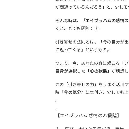
が間違っているんだろう」と、少しモ
そんな時は、
『エイブラハムの感情ス
くと、とても便利です。
引き寄せの法則とは、「今の自分が出
に返ってくる』というもの。
つまり、今、あなたの身に起こる「い
自身が選択した
「心の状態」
が創造し
この「引き寄せの力」をうまく活用す
時
『今の気分』
に気付き、少しでも上
.
.
【エイブラハム 感情の22段階】
１．喜び、大いなる気づき、自信、