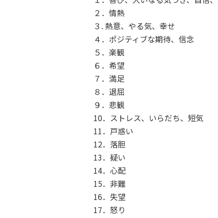
２．情熱
３. 熱意、やる気、幸せ
４．ポジティブな期待、信念
５．楽観
６．希望
７．満足
８．退屈
９．悲観
10．ストレス、いらだち、短気
11．戸惑い
12．落胆
13．疑い
14．心配
15．非難
16．失望
17．怒り