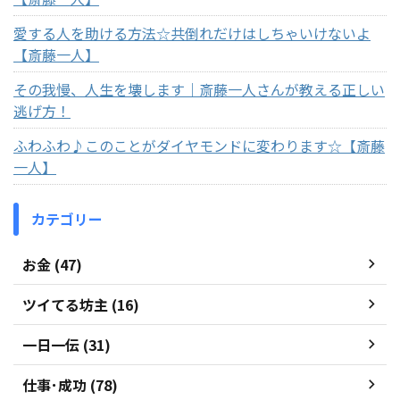
愛する人を助ける方法☆共倒れだけはしちゃいけないよ
【斎藤一人】
その我慢、人生を壊します｜斎藤一人さんが教える正しい
逃げ方！
ふわふわ♪このことがダイヤモンドに変わります☆【斎藤
一人】
カテゴリー
お金 (47)
ツイてる坊主 (16)
一日一伝 (31)
仕事･成功 (78)