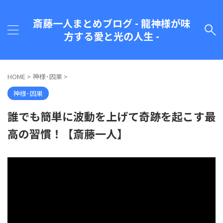
斎藤一人まとめブログ - 龍神様が味
方する愛と光の人生 -
HOME
>
神様･因果
>
神様･因果
誰でも簡単に波動を上げて奇跡を起こす最
高の習慣！【斎藤一人】