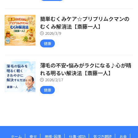
簡単むくみケア☆プリプリムクマンの
むくみ解消法【斎藤一人】
2026/3/9
健康
薄毛の不安•悩みがラクになる♪心が晴
れる明るい解決法【斎藤一人】
2026/2/17
健康
ホーム
幸せ
神様･因果
仕事･成功
気づき朗読
お金