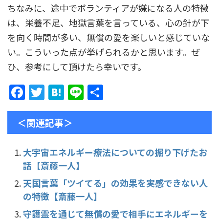
ちなみに、途中でボランティアが嫌になる人の特徴
は、栄養不足、地獄言葉を言っている、心の針が下
を向く時間が多い、無償の愛を楽しいと感じていな
い。こういった点が挙げられるかと思います。ぜ
ひ、参考にして頂けたら幸いです。
F
T
H
Li
共
a
w
at
n
有
c
itt
e
e
＜関連記事＞
e
er
n
b
a
大宇宙エネルギー療法についての掘り下げたお
話【斎藤一人】
o
o
天国言葉「ツイてる」の効果を実感できない人
の特徴【斎藤一人】
k
守護霊を通じて無償の愛で相手にエネルギーを