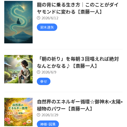
龍の背に乗る生き方｜このことがダイ
ヤモンドに変わる【斎藤一人】
2026/6/12
鈴木達矢
「朝の祈り」を毎朝３回唱えれば絶対
なんとかなる♪【斎藤一人】
2026/6/9
幸せ
自然界のエネルギー循環☆御神木•太陽•
植物のパワー【斎藤一人】
2026/3/29
神様･因果