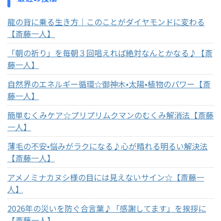
龍の背に乗る生き方｜このことがダイヤモンドに変わる
【斎藤一人】
「朝の祈り」を毎朝３回唱えれば絶対なんとかなる♪【斎
藤一人】
自然界のエネルギー循環☆御神木•太陽•植物のパワー【斎
藤一人】
簡単むくみケア☆プリプリムクマンのむくみ解消法【斎藤
一人】
薄毛の不安•悩みがラクになる♪心が晴れる明るい解決法
【斎藤一人】
アメノミナカヌシ様の目には見えないサイン☆【斎藤一
人】
2026年の災いを防ぐ合言葉♪「感謝してます」を挨拶に
【斎藤一人】