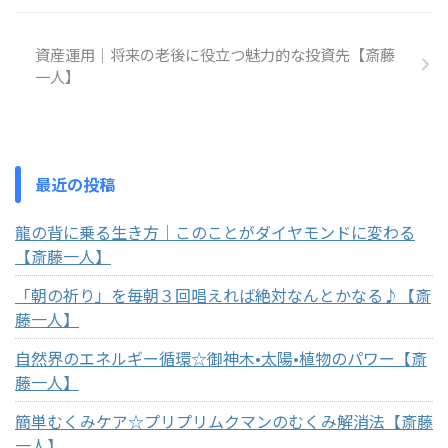
資産運用｜将来の老後に役立つ魅力的な投資先【斎藤
一人】
最近の投稿
龍の背に乗る生き方｜このことがダイヤモンドに変わる
【斎藤一人】
「朝の祈り」を毎朝３回唱えれば絶対なんとかなる♪【斎
藤一人】
自然界のエネルギー循環☆御神木•太陽•植物のパワー【斎
藤一人】
簡単むくみケア☆プリプリムクマンのむくみ解消法【斎藤
一人】