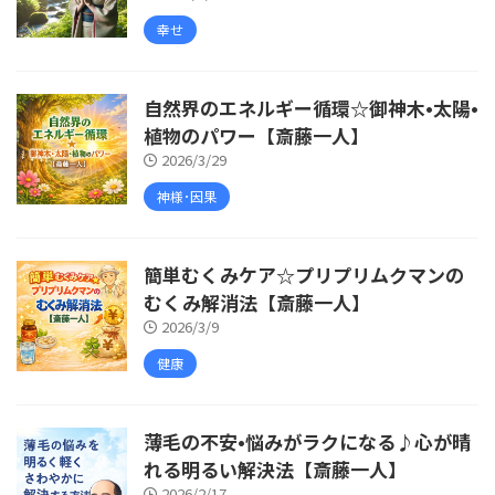
幸せ
自然界のエネルギー循環☆御神木•太陽•
植物のパワー【斎藤一人】
2026/3/29
神様･因果
簡単むくみケア☆プリプリムクマンの
むくみ解消法【斎藤一人】
2026/3/9
健康
薄毛の不安•悩みがラクになる♪心が晴
れる明るい解決法【斎藤一人】
2026/2/17