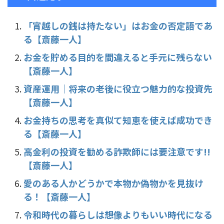
e
er
n
b
a
「宵越しの銭は持たない」はお金の否定語であ
る【斎藤一人】
o
o
お金を貯める目的を間違えると手元に残らない
【斎藤一人】
k
資産運用｜将来の老後に役立つ魅力的な投資先
【斎藤一人】
お金持ちの思考を真似て知恵を使えば成功でき
る【斎藤一人】
高金利の投資を勧める詐欺師には要注意です!!
【斎藤一人】
愛のある人かどうかで本物か偽物かを見抜け
る！【斎藤一人】
令和時代の暮らしは想像よりもいい時代になる