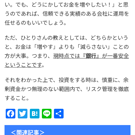
い。でも、どうにかしてお金を増やしたい！」と思
うのであれば、信頼できる実績のある会社に運用を
任せるのもいいでしょう。
ただ、ひとりさんの教えとしては、どちらかという
と、お金は「増やす」よりも「減らさない」ことの
方が大事。つまり、
現時点では
『銀行』
が一番安全
ということです
。
それをわかった上で、投資をする時は、慎重に、余
剰資金かつ無理のない範囲内で、リスク管理を徹底
すること。
F
T
H
Li
共
a
w
at
n
有
c
itt
e
e
＜関連記事＞