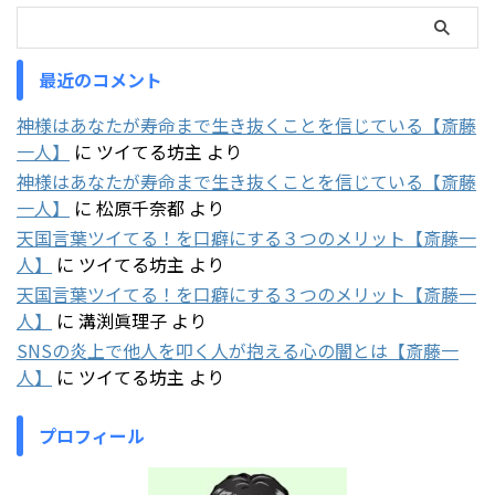
最近のコメント
神様はあなたが寿命まで生き抜くことを信じている【斎藤
一人】
に
ツイてる坊主
より
神様はあなたが寿命まで生き抜くことを信じている【斎藤
一人】
に
松原千奈都
より
天国言葉ツイてる！を口癖にする３つのメリット【斎藤一
人】
に
ツイてる坊主
より
天国言葉ツイてる！を口癖にする３つのメリット【斎藤一
人】
に
溝渕眞理子
より
SNSの炎上で他人を叩く人が抱える心の闇とは【斎藤一
人】
に
ツイてる坊主
より
プロフィール