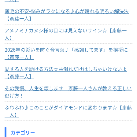
薄毛の不安•悩みがラクになる♪心が晴れる明るい解決法
【斎藤一人】
アメノミナカヌシ様の目には見えないサイン☆【斎藤一
人】
2026年の災いを防ぐ合言葉♪「感謝してます」を挨拶に
【斎藤一人】
愛する人を助ける方法☆共倒れだけはしちゃいけないよ
【斎藤一人】
その我慢、人生を壊します｜斎藤一人さんが教える正しい
逃げ方！
ふわふわ♪このことがダイヤモンドに変わります☆【斎藤
一人】
カテゴリー