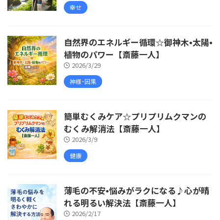
幸せ
自然界のエネルギー循環☆御神木•太陽•
植物のパワー【斎藤一人】
2026/3/29
神様･因果
簡単むくみケア☆プリプリムクマンの
むくみ解消法【斎藤一人】
2026/3/9
健康
薄毛の不安•悩みがラクになる♪心が晴
れる明るい解決法【斎藤一人】
2026/2/17