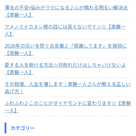
薄毛の不安•悩みがラクになる♪心が晴れる明るい解決法
【斎藤一人】
アメノミナカヌシ様の目には見えないサイン☆【斎藤一
人】
2026年の災いを防ぐ合言葉♪「感謝してます」を挨拶に
【斎藤一人】
愛する人を助ける方法☆共倒れだけはしちゃいけないよ
【斎藤一人】
その我慢、人生を壊します｜斎藤一人さんが教える正しい
逃げ方！
ふわふわ♪このことがダイヤモンドに変わります☆【斎藤
一人】
カテゴリー