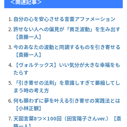
c
itt
e
e
＜関連記事＞
e
er
n
b
a
自分の心を安心させる言霊アファメーション
o
許せない人への偏見が「貧乏波動」を生み出す
o
【斎藤一人】
k
今のあなたの波動と同調するものを引き寄せる
【斎藤一人】
【ヴォルテックス】いい気分が大きな幸福をも
たらす
「引き寄せの法則」を意識しすぎて萎縮してし
まう時の考え方
何も願わずに夢を叶える引き寄せの実践法とは
【小林正観】
天国言葉8つ×100回（田宮陽子さんver.）【斎
藤一人】