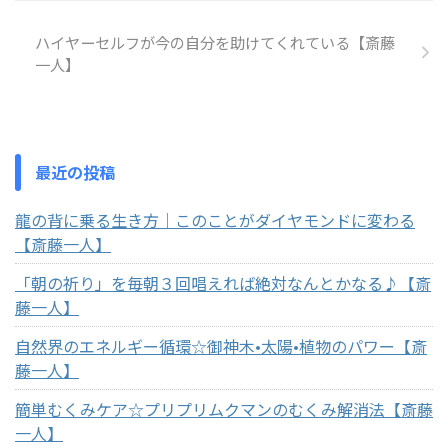
ハイヤーセルフが今の自分を助けてくれている【斎藤
一人】
最近の投稿
龍の背に乗る生き方｜このことがダイヤモンドに変わる
【斎藤一人】
「朝の祈り」を毎朝３回唱えれば絶対なんとかなる♪【斎
藤一人】
自然界のエネルギー循環☆御神木•太陽•植物のパワー【斎
藤一人】
簡単むくみケア☆プリプリムクマンのむくみ解消法【斎藤
一人】