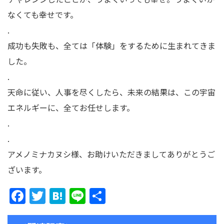
なくても幸せです。
.
成功も失敗も、全ては「体験」をするために生まれてきま
した。
.
天命に従い、人事を尽くしたら、未来の結果は、この宇宙
エネルギーに、全てお任せします。
.
.
アメノミナカヌシ様、お助けいただきましてありがとうご
ざいます。
F
T
H
Li
共
a
w
at
n
有