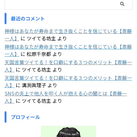
最近のコメント
神様はあなたが寿命まで生き抜くことを信じている【斎藤
一人】
に
ツイてる坊主
より
神様はあなたが寿命まで生き抜くことを信じている【斎藤
一人】
に
松原千奈都
より
天国言葉ツイてる！を口癖にする３つのメリット【斎藤一
人】
に
ツイてる坊主
より
天国言葉ツイてる！を口癖にする３つのメリット【斎藤一
人】
に
溝渕眞理子
より
SNSの炎上で他人を叩く人が抱える心の闇とは【斎藤一
人】
に
ツイてる坊主
より
プロフィール