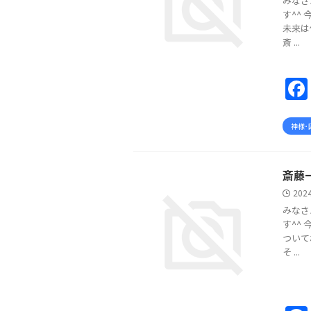
みなさ
す^^
未来は
斎 ...
神様･
斎藤
202
みなさ
す^^
ついて
そ ...