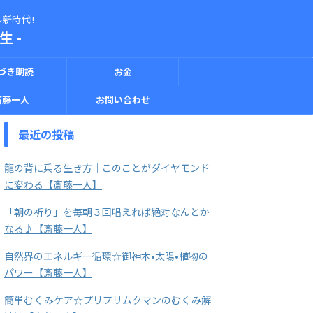
新時代!!
 -
づき朗読
お金
斎藤一人
お問い合わせ
最近の投稿
龍の背に乗る生き方｜このことがダイヤモンド
に変わる【斎藤一人】
「朝の祈り」を毎朝３回唱えれば絶対なんとか
なる♪【斎藤一人】
自然界のエネルギー循環☆御神木•太陽•植物の
パワー【斎藤一人】
簡単むくみケア☆プリプリムクマンのむくみ解