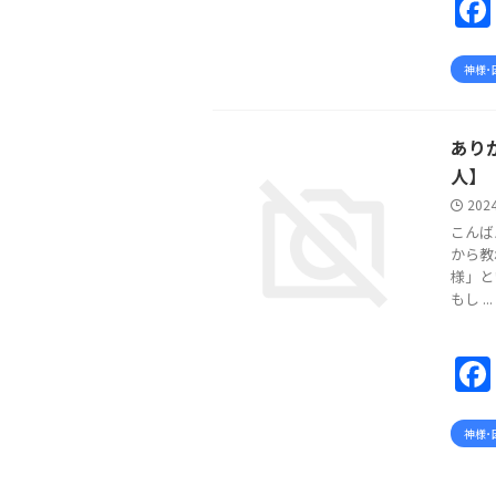
神様･
あり
人】
202
こんば
から教
様」と
もし ...
神様･