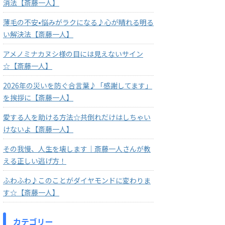
消法【斎藤一人】
薄毛の不安•悩みがラクになる♪心が晴れる明る
い解決法【斎藤一人】
アメノミナカヌシ様の目には見えないサイン
☆【斎藤一人】
2026年の災いを防ぐ合言葉♪「感謝してます」
を挨拶に【斎藤一人】
愛する人を助ける方法☆共倒れだけはしちゃい
けないよ【斎藤一人】
その我慢、人生を壊します｜斎藤一人さんが教
える正しい逃げ方！
ふわふわ♪このことがダイヤモンドに変わりま
す☆【斎藤一人】
カテゴリー