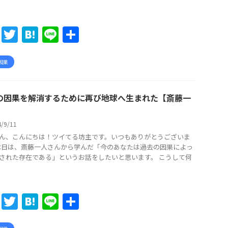
F
T
H
Li
共
a
w
at
n
有
c
itt
e
e
因果
e
er
n
b
a
の因果を解消するために再び地球へ生まれた【斎藤一
o
4/9/11
o
ん、こんにちは！ツイてる坊主です。いつもありがとうございま
k
 本日は、斎藤一人さんから学んだ「今のあなたは過去の因果によっ
された存在である」というお話をしたいと思います。 こうして何
F
T
H
Li
共
a
w
at
n
有