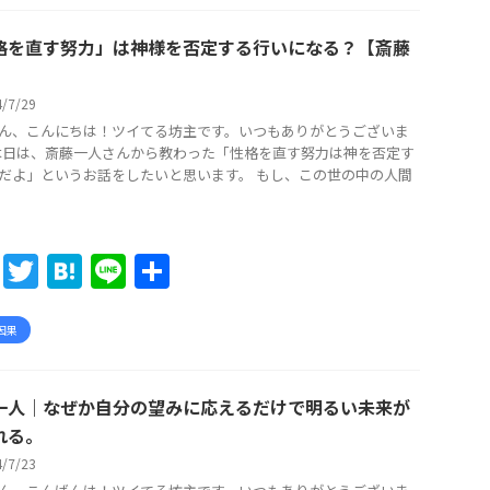
e
er
n
b
a
格を直す努力」は神様を否定する行いになる？【斎藤
o
】
4/7/29
o
ん、こんにちは！ツイてる坊主です。いつもありがとうございま
k
 本日は、斎藤一人さんから教わった「性格を直す努力は神を否定す
だよ」というお話をしたいと思います。 もし、この世の中の人間
F
T
H
Li
共
a
w
at
n
有
c
itt
e
e
因果
e
er
n
b
a
一人｜なぜか自分の望みに応えるだけで明るい未来が
o
れる。
4/7/23
o