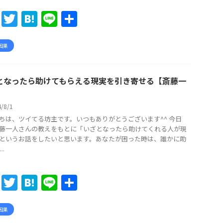
F
T
H
Li
共
a
w
at
n
有
c
itt
e
e
因果
e
er
n
b
a
となったら助けてもらえる現実を引き寄せる【斎藤一
o
/8/1
o
ちは、ツイてる坊主です。いつもありがとうございます^^ 今日
k
藤一人さんの教えをもとに「いざとなったら助けてくれる人が現
というお話をしたいと思います。あなたが困った時は、誰かに助
..
F
T
H
Li
共
a
w
at
n
有
c
itt
e
e
因果