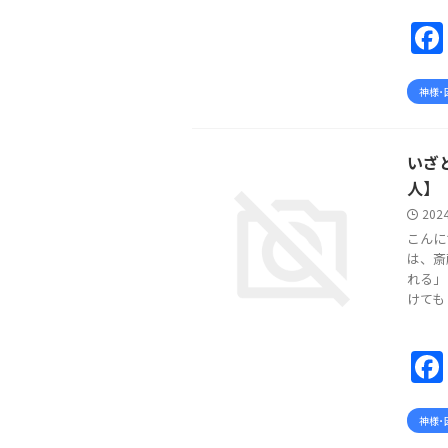
神様･
いざ
人】
2024
こんに
は、斎
れる」
けても .
神様･