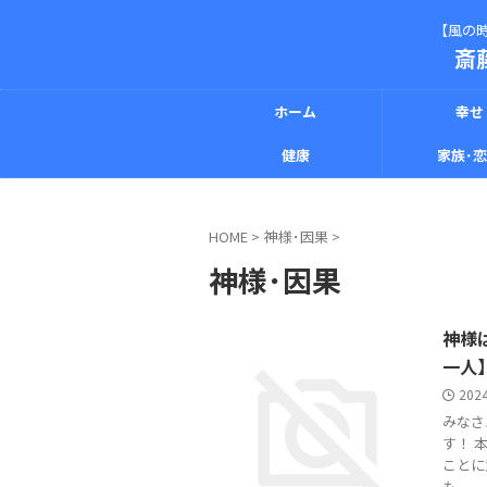
【風の時
斎
ホーム
幸せ
健康
家族･
HOME
>
神様･因果
>
神様･因果
神様
一人
202
みなさ
す！ 
ことに
も ...