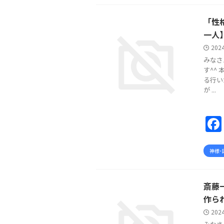
「性
一人
202
みなさ
す^^
る行い
が ...
神様･
斎藤
作ら
202