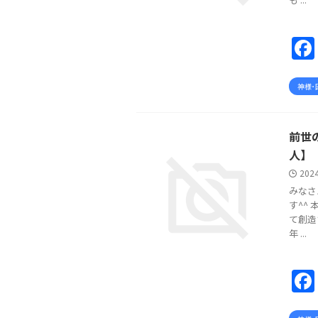
神様･
前世
人】
202
みなさ
す^^
て創造
年 ...