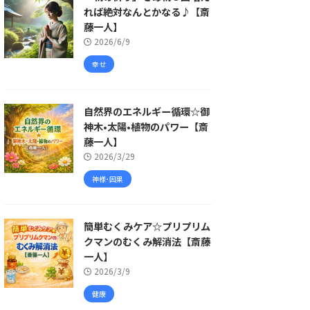
れば絶対なんとかなる♪【斎
藤一人】
2026/6/9
幸せ
自然界のエネルギー循環☆御
神木•太陽•植物のパワー【斎
藤一人】
2026/3/29
神様･因果
簡単むくみケア☆プリプリム
クマンのむくみ解消法【斎藤
一人】
2026/3/9
健康