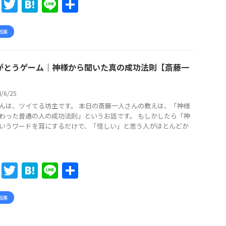
F
T
H
Li
共
a
w
at
n
有
c
itt
e
e
因果
e
er
n
b
a
がとうゲーム｜神様から聞いた真の成功法則【斎藤一
o
4/6/25
o
んは、ツイてる坊主です。 本日の斎藤一人さんの教えは、「神様
k
わった普通の人の成功法則」というお話です。 もしかしたら「神
いうワードを耳にするだけで、「怪しい」と思う人がほとんどか
F
T
H
Li
共
a
w
at
n
有
c
itt
e
e
因果
e
er
n