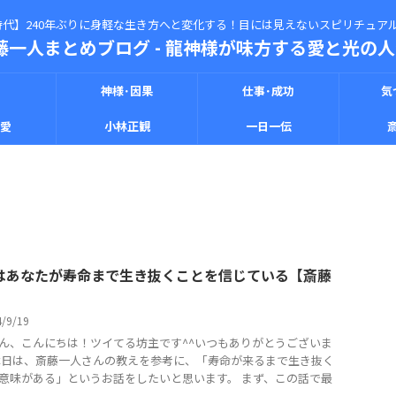
代】240年ぶりに身軽な生き方へと変化する！目には見えないスピリチュアル
藤一人まとめブログ - 龍神様が味方する愛と光の人生
神様･因果
仕事･成功
気
恋愛
小林正観
一日一伝
はあなたが寿命まで生き抜くことを信じている【斎藤
】
4/9/19
ん、こんにちは！ツイてる坊主です^^いつもありがとうございま
本日は、斎藤一人さんの教えを参考に、「寿命が来るまで生き抜く
意味がある」というお話をしたいと思います。 まず、この話で最