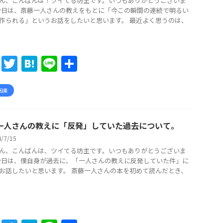
ん、こんばんは！ツイてる坊主です。いつもありがとうございま
k
 今日は、斎藤一人さんの教えをもとに「今この瞬間の連続で明るい
作られる」というお話をしたいと思います。 最近よく思うのは、
F
T
H
Li
共
a
w
at
n
有
c
itt
e
e
因果
e
er
n
b
a
一人さんの教えに「反発」していた過去について。
o
4/7/15
ん、こんばんは、ツイてる坊主です。いつもありがとうございま
o
 今日は、僕自身が過去に、「一人さんの教えに反発していた件」に
k
お話したいと思います。 斎藤一人さんの本を初めて読んだとき、