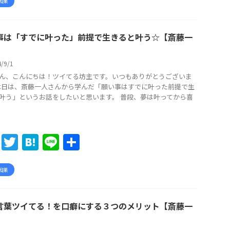
c
itt
e
e
因果
e
er
n
b
a
事は「すでに叶った」前提で生きると叶う☆【斎藤一
o
/9/1
o
ん、こんにちは！ツイてる坊主です。いつもありがとうございま
k
 本日は、斎藤一人さんから学んだ「願い事はすでに叶った前提で生
叶う」というお話をしたいと思います。 普段、夢は叶ってから喜
F
T
H
Li
共
a
w
at
n
有
c
itt
e
e
因果
e
er
n
b
a
言葉ツイてる！を口癖にする３つのメリット【斎藤一
o