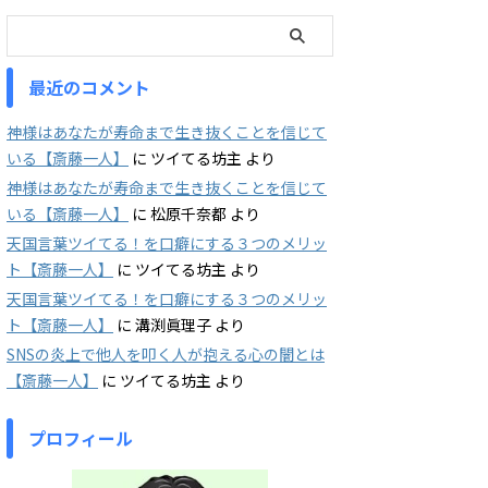
最近のコメント
神様はあなたが寿命まで生き抜くことを信じて
いる【斎藤一人】
に
ツイてる坊主
より
神様はあなたが寿命まで生き抜くことを信じて
いる【斎藤一人】
に
松原千奈都
より
天国言葉ツイてる！を口癖にする３つのメリッ
ト【斎藤一人】
に
ツイてる坊主
より
天国言葉ツイてる！を口癖にする３つのメリッ
ト【斎藤一人】
に
溝渕眞理子
より
SNSの炎上で他人を叩く人が抱える心の闇とは
【斎藤一人】
に
ツイてる坊主
より
プロフィール