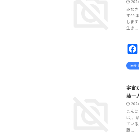
202
みなさ
す^^
します
生き ...
神様･
宇宙
藤一
2024
こんに
は,、
ている
藤 ...