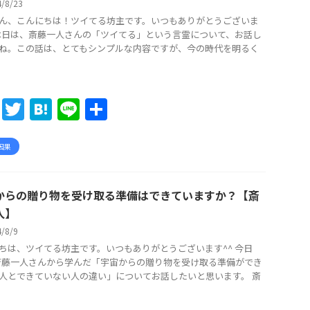
4/8/23
o
ん、こんにちは！ツイてる坊主です。いつもありがとうございま
k
 本日は、斎藤一人さんの「ツイてる」という言霊について、お話し
ね。この話は、とてもシンプルな内容ですが、今の時代を明るく
F
T
H
Li
共
a
w
at
n
有
c
itt
e
e
因果
e
er
n
b
a
からの贈り物を受け取る準備はできていますか？【斎
o
人】
/8/9
o
ちは、ツイてる坊主です。いつもありがとうございます^^ 今日
k
斎藤一人さんから学んだ「宇宙からの贈り物を受け取る準備ができ
人とできていない人の違い」についてお話したいと思います。 斎